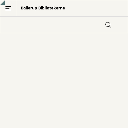
Gå
Ballerup Bibliotekerne
til
hovedindhold