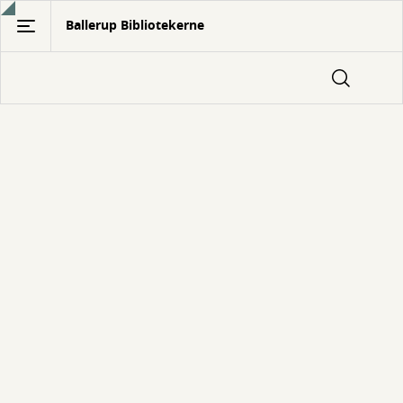
Gå
Ballerup Bibliotekerne
til
hovedindhold