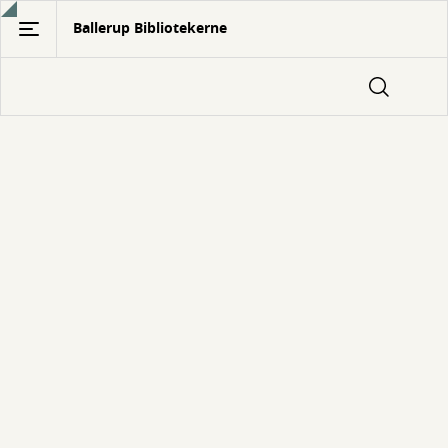
Gå
Ballerup Bibliotekerne
til
hovedindhold