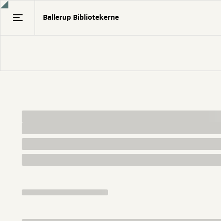
Gå
Ballerup Bibliotekerne
til
hovedindhold