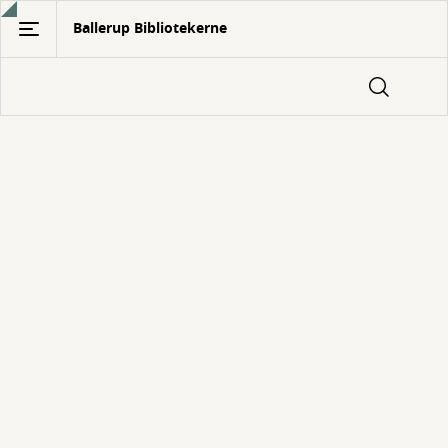
Gå
Ballerup Bibliotekerne
til
hovedindhold