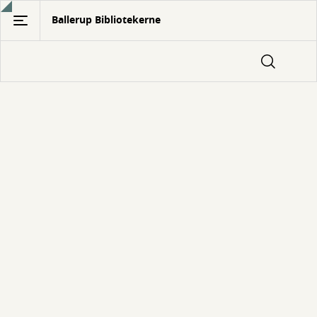
Gå
Ballerup Bibliotekerne
til
hovedindhold