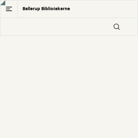
Gå
Ballerup Bibliotekerne
til
hovedindhold