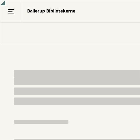
Gå
Ballerup Bibliotekerne
til
hovedindhold