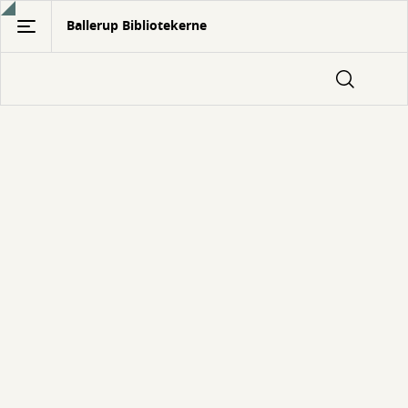
Gå
Ballerup Bibliotekerne
til
hovedindhold