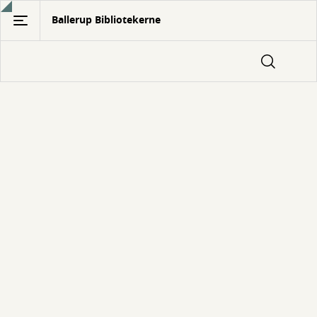
Gå
Ballerup Bibliotekerne
til
hovedindhold