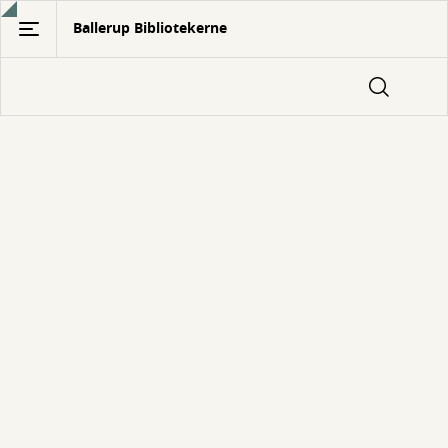
Gå
Ballerup Bibliotekerne
til
hovedindhold