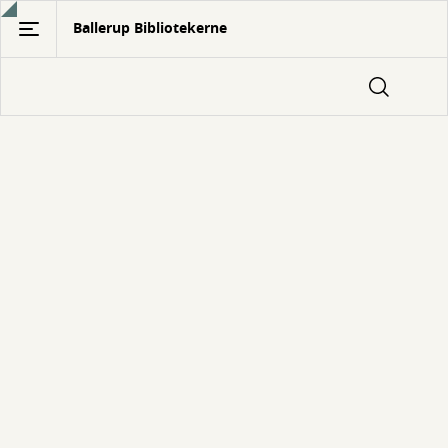
Gå
Ballerup Bibliotekerne
til
hovedindhold