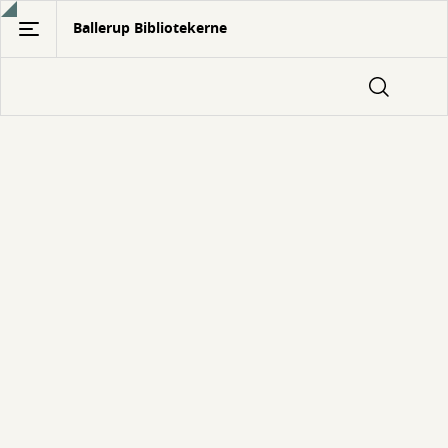
Gå
Ballerup Bibliotekerne
til
hovedindhold