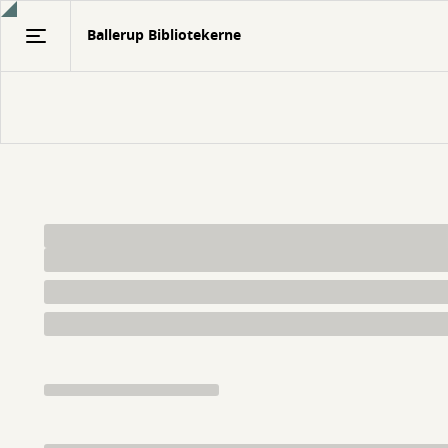
Gå
Ballerup Bibliotekerne
til
hovedindhold