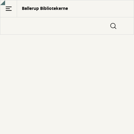
Gå
Ballerup Bibliotekerne
til
hovedindhold