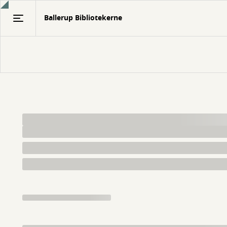
Gå
Ballerup Bibliotekerne
til
hovedindhold