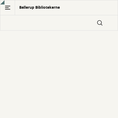
Gå
Ballerup Bibliotekerne
til
hovedindhold