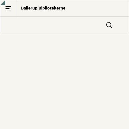
Gå
Ballerup Bibliotekerne
til
hovedindhold