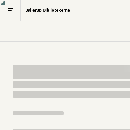
Gå
Ballerup Bibliotekerne
til
hovedindhold