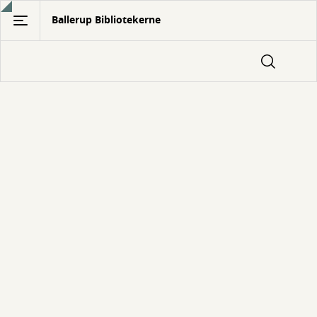
Gå
Ballerup Bibliotekerne
til
hovedindhold