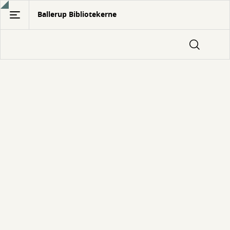
Gå
Ballerup Bibliotekerne
til
hovedindhold