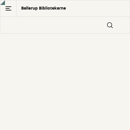
Gå
Ballerup Bibliotekerne
til
hovedindhold