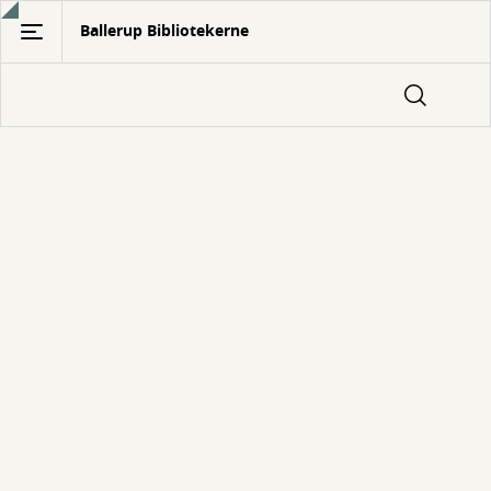
Gå
Ballerup Bibliotekerne
til
hovedindhold