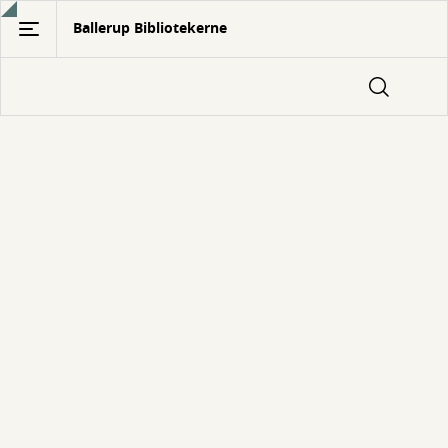
Gå
Ballerup Bibliotekerne
til
hovedindhold