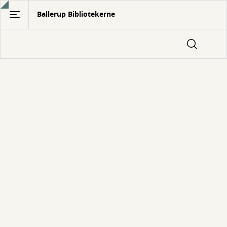
Gå
Ballerup Bibliotekerne
til
hovedindhold