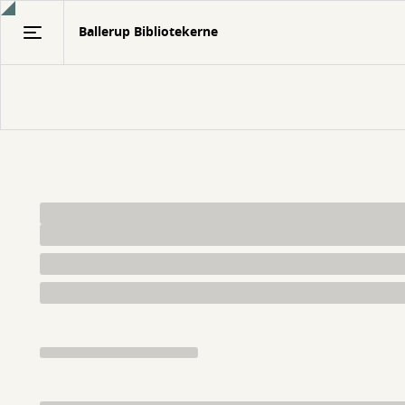
Gå
Ballerup Bibliotekerne
til
hovedindhold