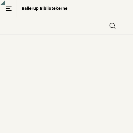
Gå
Ballerup Bibliotekerne
til
hovedindhold