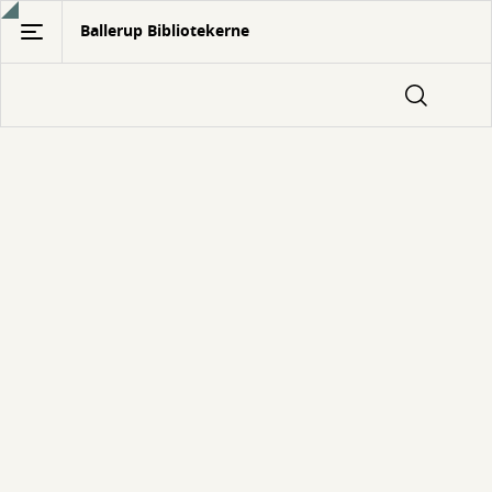
Gå
Ballerup Bibliotekerne
til
hovedindhold