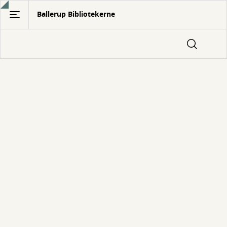
Gå
Ballerup Bibliotekerne
til
hovedindhold