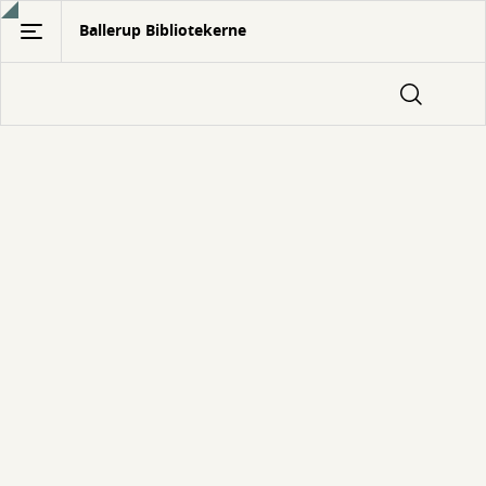
Gå
Ballerup Bibliotekerne
til
hovedindhold