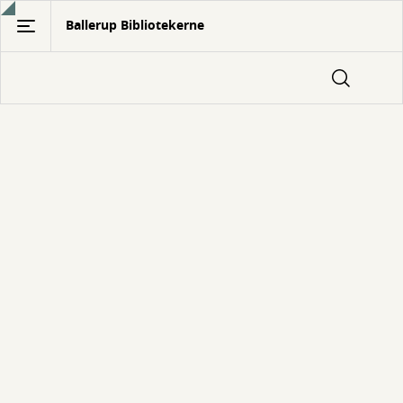
Gå
Ballerup Bibliotekerne
til
hovedindhold