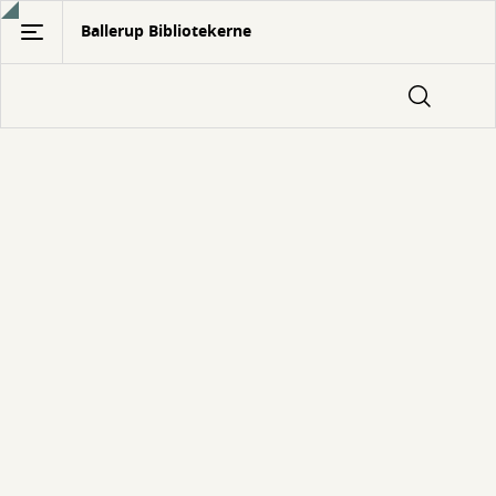
Gå
Ballerup Bibliotekerne
til
hovedindhold