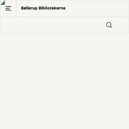
Gå
Ballerup Bibliotekerne
til
hovedindhold