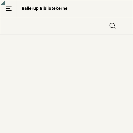
Gå
Ballerup Bibliotekerne
til
hovedindhold