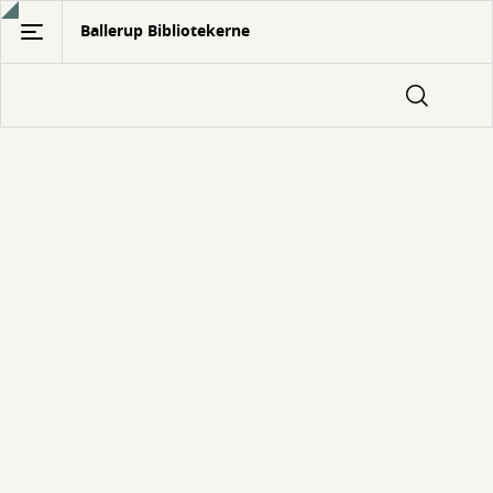
Gå
Ballerup Bibliotekerne
til
hovedindhold