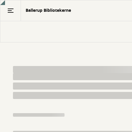
Gå
Ballerup Bibliotekerne
til
hovedindhold