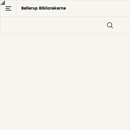
Gå
Ballerup Bibliotekerne
til
hovedindhold