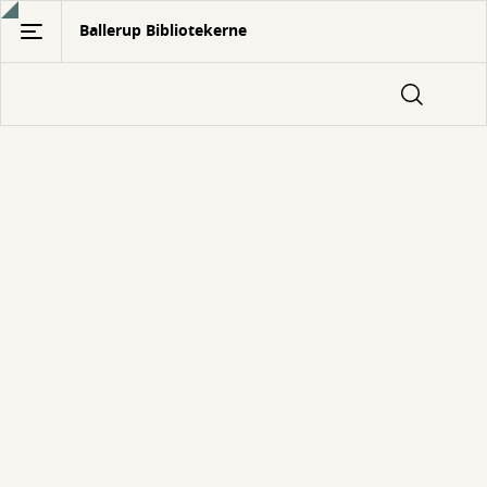
Gå
Ballerup Bibliotekerne
til
hovedindhold