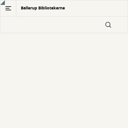
Gå
Ballerup Bibliotekerne
til
hovedindhold