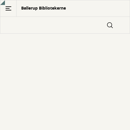
Gå
Ballerup Bibliotekerne
til
hovedindhold