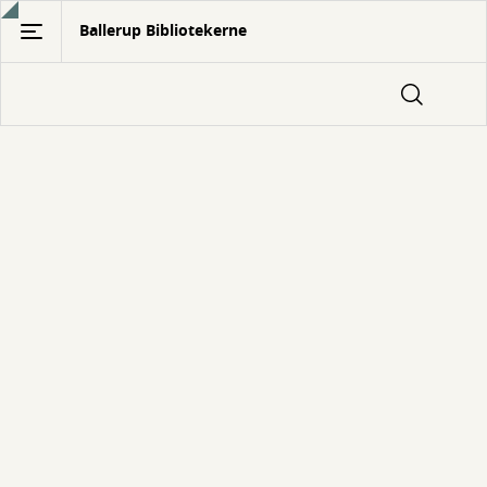
Gå
Ballerup Bibliotekerne
til
hovedindhold