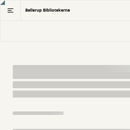
Gå
Ballerup Bibliotekerne
til
hovedindhold