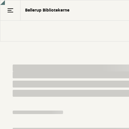
Gå
Ballerup Bibliotekerne
til
hovedindhold