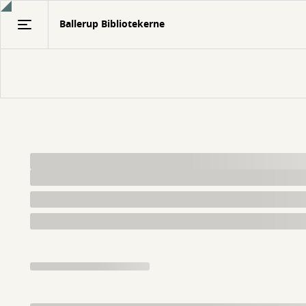
Gå
Ballerup Bibliotekerne
til
hovedindhold