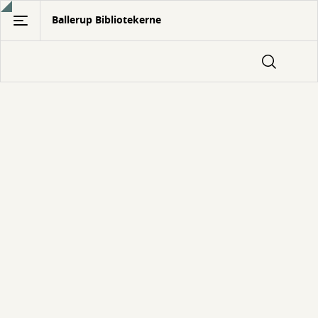
Gå
Ballerup Bibliotekerne
til
hovedindhold