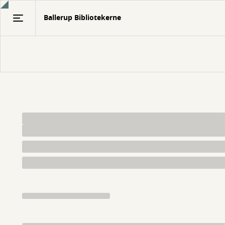
Gå
Ballerup Bibliotekerne
til
hovedindhold