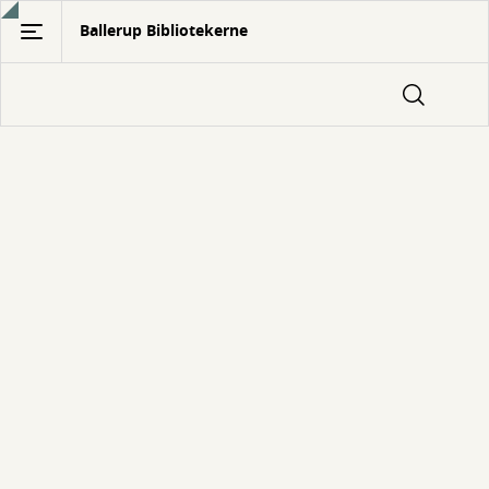
Gå
Ballerup Bibliotekerne
til
hovedindhold