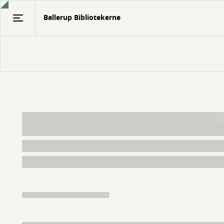
Gå
Ballerup Bibliotekerne
til
hovedindhold