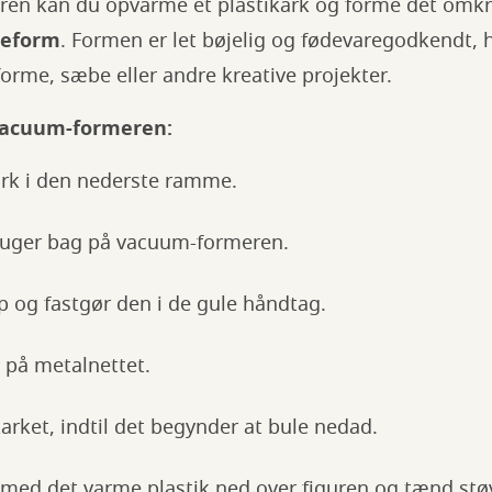
n kan du opvarme et plastikark og forme det omkrin
beform
. Formen er let bøjelig og fødevaregodkendt, h
eforme, sæbe eller andre kreative projekter.
vacuum-formeren:
ark i den nederste ramme.
vsuger bag på vacuum-formeren.
 og fastgør den i de gule håndtag.
r på metalnettet.
arket, indtil det begynder at bule nedad.
ed det varme plastik ned over figuren og tænd stø