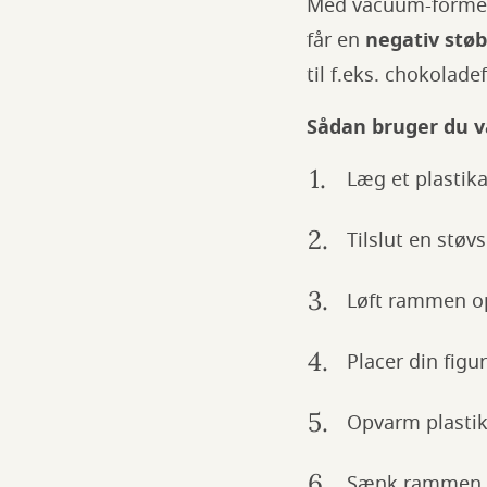
Med vacuum-formere
får en
negativ stø
til f.eks. chokolad
Sådan bruger du 
Læg et plastik
Tilslut en stø
Løft rammen op
Placer din figu
Opvarm plastik
Sænk rammen m