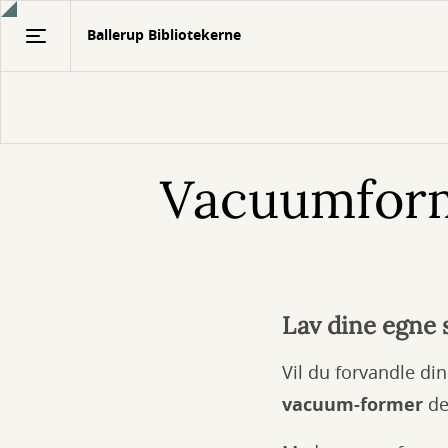
Gå
Ballerup Bibliotekerne
til
hovedindhold
Vacuumfor
Lav dine egne
Vil du forvandle di
vacuum-former
de