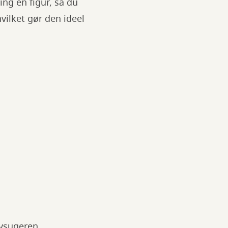
g en figur, så du
vilket gør den ideel
vsugeren.