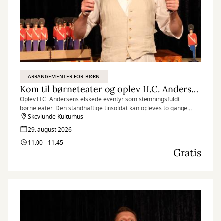
ARRANGEMENTER FOR BØRN
Kom til børneteater og oplev H.C. Andersens Den standhaftige tinsoldat
Oplev H.C. Andersens elskede eventyr som stemningsfuldt
børneteater. Den standhaftige tinsoldat kan opleves to gange
lørdag den 29. august, og herunder kan du få gratis billetter til
Skovlunde Kulturhus
forestillingen kl. 11.00-11.45.
29. august 2026
11:00 - 11:45
Gratis