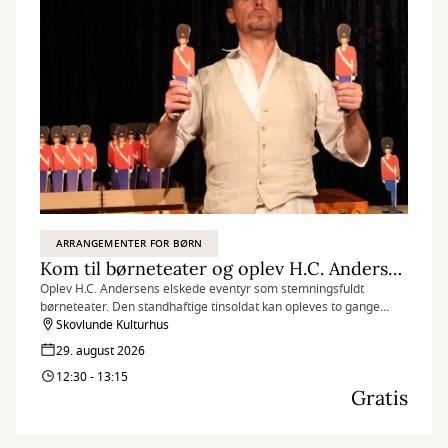
ARRANGEMENTER FOR BØRN
Kom til børneteater og oplev H.C. Andersens Den standhaftige tinsoldat
Oplev H.C. Andersens elskede eventyr som stemningsfuldt
børneteater. Den standhaftige tinsoldat kan opleves to gange
lørdag den 29. august, og herunder kan du få gratis billetter til
Skovlunde Kulturhus
forestillingen kl. 12.30-13.15.
29. august 2026
12:30 - 13:15
Gratis